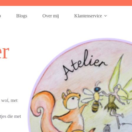
p
Blogs
Over mij
Klantenservice
er
n wol, met
tjes die met