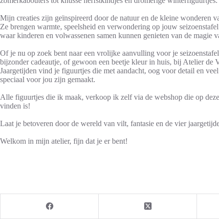
zomerkabouters tot knusse herfstkindjes en dromerige winterfiguurtjes.
Mijn creaties zijn geïnspireerd door de natuur en de kleine wonderen v
Ze brengen warmte, speelsheid en verwondering op jouw seizoenstafel
waar kinderen en volwassenen samen kunnen genieten van de magie van
Of je nu op zoek bent naar een vrolijke aanvulling voor je seizoenstafel
bijzonder cadeautje, of gewoon een beetje kleur in huis, bij Atelier de 
Jaargetijden vind je figuurtjes die met aandacht, oog voor detail en veel
speciaal voor jou zijn gemaakt.
Alle figuurtjes die ik maak, verkoop ik zelf via de webshop die op deze
vinden is!
Laat je betoveren door de wereld van vilt, fantasie en de vier jaargetijd
Welkom in mijn atelier, fijn dat je er bent!