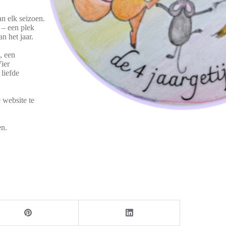
an elk seizoen.
 – een plek
 het jaar.
, een
Vier
 liefde
 website te
en.