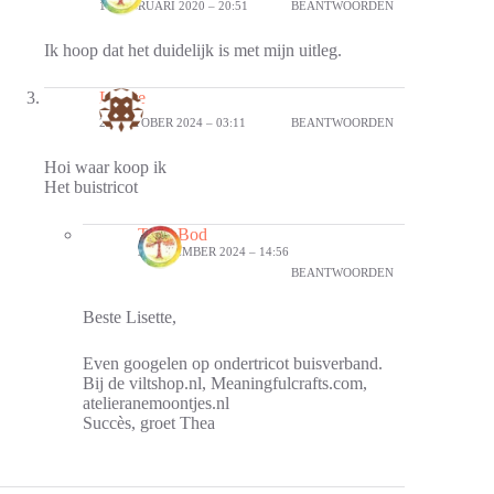
14 FEBRUARI 2020 – 20:51
BEANTWOORDEN
Ik hoop dat het duidelijk is met mijn uitleg.
Lisette
25 OKTOBER 2024 – 03:11
BEANTWOORDEN
Hoi waar koop ik
Het buistricot
Thea Bod
2 NOVEMBER 2024 – 14:56
BEANTWOORDEN
Beste Lisette,
Even googelen op ondertricot buisverband.
Bij de viltshop.nl, Meaningfulcrafts.com,
atelieranemoontjes.nl
Succès, groet Thea