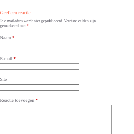
Geef een reactie
Je e-mailadres wordt niet gepubliceerd.
Vereiste velden zijn
A
gemarkeerd met
*
l
t
e
Naam
*
r
n
a
E-mail
*
t
i
v
e
Site
:
Reactie toevoegen
*