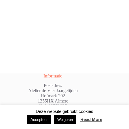
Informatie
Postadres:
Atelier de Vier Jaargetijden
Hofmark 292
1355HX Almere
Kvk:98579037
@: info@atelierdevierjaargetijden.nl
Deze website gebruikt cookies
Read More
Accepteer
Weigeren
Copyright © 2026 - WordPress thema door
Creative
Themes