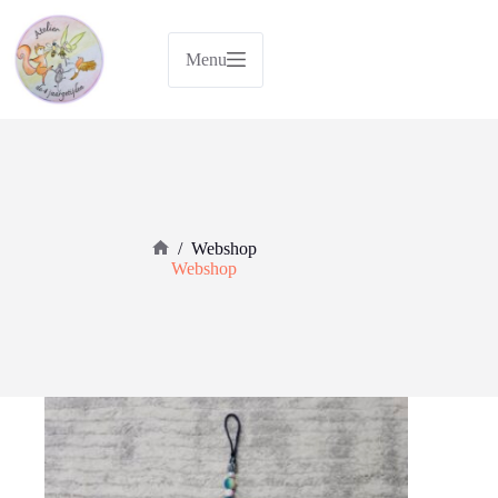
Ga
naar
de
Menu
inhoud
/
Webshop
Home
Webshop