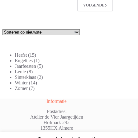
VOLGENDE
15
Herfst
15
producten
1
Engeltjes
1
product
5
Jaarfeesten
5
8
producten
Lente
8
producten
2
Sinterklaas
2
14
producten
Winter
14
7
producten
Zomer
7
producten
Informatie
Postadres:
Atelier de Vier Jaargetijden
Hofmark 292
1355HX Almere
Kvk:98579037