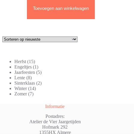
Toevoegen aan winkelwagen
15
Herfst
15
producten
1
Engeltjes
1
product
5
Jaarfeesten
5
8
producten
Lente
8
producten
2
Sinterklaas
2
14
producten
Winter
14
7
producten
Zomer
7
producten
Informatie
Postadres:
Atelier de Vier Jaargetijden
Hofmark 292
1355HX Almere