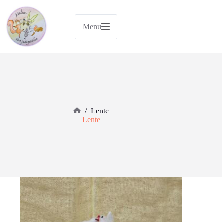
Ga
naar
de
Menu
inhoud
/
Lente
Home
Lente