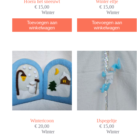
Hoera het sneeuwt
Winter elfje
€
15,00
€
15,00
Winter
Winter
Toevoegen aan
Toevoegen aan
winkelwagen
winkelwagen
Wintericoon
IJspegeltje
€
20,00
€
15,00
Winter
Winter