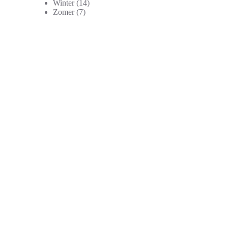
producten
14
Winter
14
7
producten
Zomer
7
producten