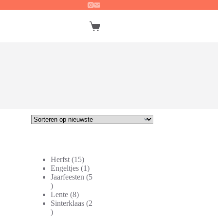
Winkelwagen
15
Herfst
15
producten
1
Engeltjes
1
product
Jaarfeesten
5
5
producten
8
Lente
8
producten
Sinterklaas
2
2