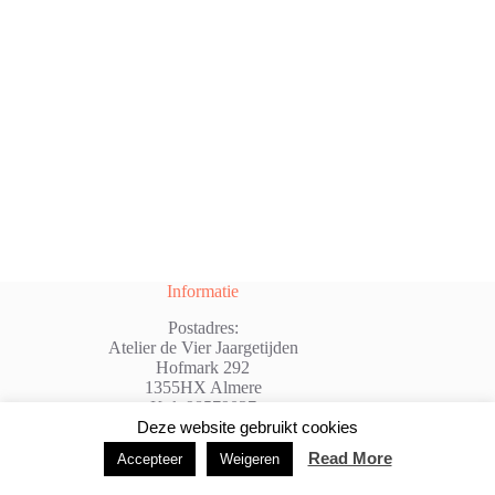
Informatie
Postadres:
Atelier de Vier Jaargetijden
Hofmark 292
1355HX Almere
Kvk:98579037
@: info@atelierdevierjaargetijden.nl
Deze website gebruikt cookies
Read More
Accepteer
Weigeren
Copyright © 2026 - WordPress thema door
Creative
Themes