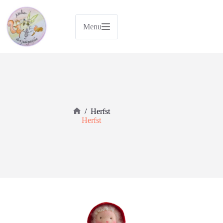
Ga
naar
de
Menu
inhoud
/
Herfst
Home
Herfst