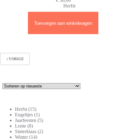
€
30,00
Herfst
Toevoegen aan winkelwagen
VORIGE
15
Herfst
15
producten
1
Engeltjes
1
product
5
Jaarfeesten
5
8
producten
Lente
8
producten
2
Sinterklaas
2
14
producten
Winter
14