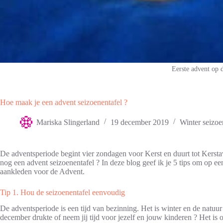
Eerste advent op d
Hoe maak je een advent seizoenentafel ?
Mariska Slingerland
19 december 2019
Winter seizoe
De adventsperiode begint vier zondagen voor Kerst en duurt tot Kerst
nog een advent seizoenentafel ? In deze blog geef ik je 5 tips om op ee
aankleden voor de Advent.
Tip 1. Hou de seizoenentafel eenvoudig
De adventsperiode is een tijd van bezinning. Het is winter en de natuur
december drukte of neem jij tijd voor jezelf en jouw kinderen ? Het is