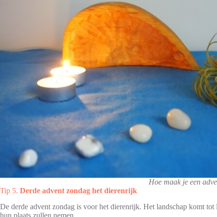
Hoe maak je een adven
Tip 5.
Derde advent zondag het dierenrijk
De derde advent zondag is voor het dierenrijk. Het landschap komt tot l
hun plaats zullen nemen.