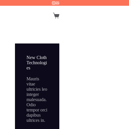
Winkelwagen
New Cloth
Technologi
es
Mauris
vitae
ultricies leo
integer
malesuada.
Odio
tempor orci
dapibus
ultrices in.