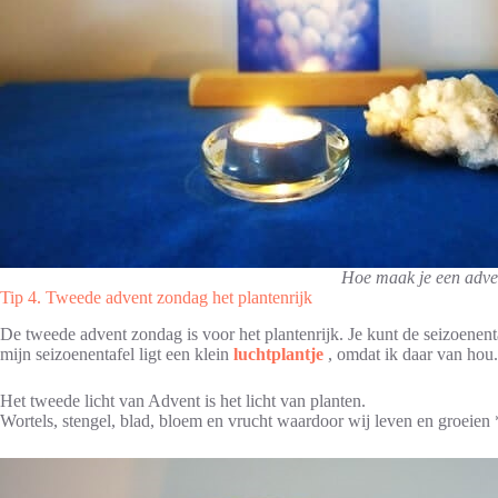
Hoe maak je een adven
Tip 4. Tweede advent zondag het plantenrijk
De tweede advent zondag is voor het plantenrijk. Je kunt de seizoenen
mijn seizoenentafel ligt een klein
luchtplantje
, omdat ik daar van hou.
Het tweede licht van Advent is het licht van planten.
Wortels, stengel, blad, bloem en vrucht waardoor wij leven en groeien 