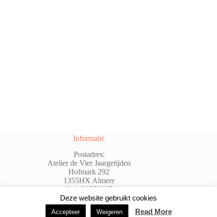
Informatie
Postadres:
Atelier de Vier Jaargetijden
Hofmark 292
1355HX Almere
Kvk:98579037
@: info@atelierdevierjaargetijden.nl
Deze website gebruikt cookies
Read More
Accepteer
Weigeren
Copyright © 2026 - WordPress thema door
Creative