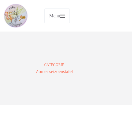
Ga
naar
de
Menu
inhoud
CATEGORIE
Zomer seizoenstafel