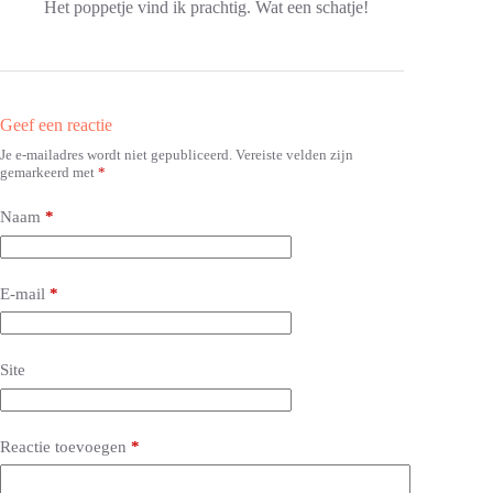
Het poppetje vind ik prachtig. Wat een schatje!
Geef een reactie
Je e-mailadres wordt niet gepubliceerd.
Vereiste velden zijn
A
gemarkeerd met
*
l
t
e
Naam
*
r
n
a
E-mail
*
t
i
v
e
Site
:
Reactie toevoegen
*