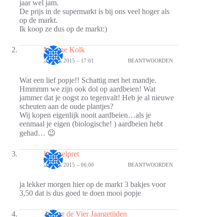
jaar wel jam.
De prijs in de supermarkt is bij ons veel hoger als
op de markt.
Ik koop ze dus op de markt:)
Martine Kolk
20 JULI 2015 – 17:01
BEANTWOORDEN
Wat een lief popje!! Schattig met het mandje.
Hmmmm we zijn ook dol op aardbeien! Wat
jammer dat je oogst zo tegenvalt! Heb je al nieuwe
scheuten aan de oude plantjes?
Wij kopen eigenlijk nooit aardbeien…als je
eenmaal je eigen (biologische! ) aardbeien hebt
gehad… 😉
Knutselpret
21 JULI 2015 – 06:00
BEANTWOORDEN
ja lekker morgen hier op de markt 3 bakjes voor
3,50 dat is dus goed te doen mooi popje
Atelier de Vier Jaargetijden