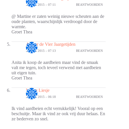
21 JULI 2015 – 07:11
BEANTWOORDEN
@ Martine er zaten weinig nieuwe scheuten aan de
oude planten, waarschijnlijk verdroogd door de
warmte.
Groet Thea
Atelier de Vier Jaargetijden
21 JULI 2015 – 07:13
BEANTWOORDEN
Anita ik koop de aardbeien maar vind de smaak
valt me tegen, toch teveel verwend met aardbeien
uit eigen tuin.
Groet Thea
Vlijtig Liesje
27 JULI 2015 – 06:18
BEANTWOORDEN
Ik vind aardbeien echt verrukkelijk! Vooral op een
beschuitje. Maar ik vind ze ook vrij duur helaas. En
ze bederven zo snel.