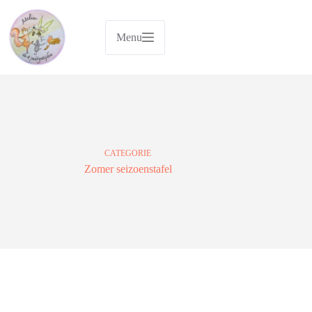
Ga
naar
de
Menu
inhoud
CATEGORIE
Zomer seizoenstafel