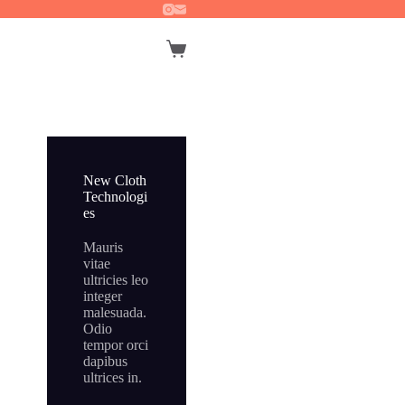
Winkelwagen
New Cloth
Technologi
es
Mauris
vitae
ultricies leo
integer
malesuada.
Odio
tempor orci
dapibus
ultrices in.