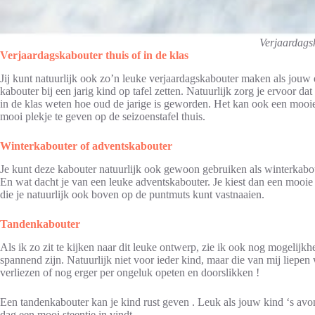
Verjaardags
Verjaardagskabouter thuis of in de klas
Jij kunt natuurlijk ook zo’n leuke verjaardagskabouter maken als jouw 
kabouter bij een jarig kind op tafel zetten. Natuurlijk zorg je ervoor dat 
in de klas weten hoe oud de jarige is geworden. Het kan ook een mooie
mooi plekje te geven op de seizoenstafel thuis.
Winterkabouter of adventskabouter
Je kunt deze kabouter natuurlijk ook gewoon gebruiken als winterkabout
En wat dacht je van een leuke adventskabouter. Je kiest dan een mooie k
die je natuurlijk ook boven op de puntmuts kunt vastnaaien.
Tandenkabouter
Als ik zo zit te kijken naar dit leuke ontwerp, zie ik ook nog mogelij
spannend zijn. Natuurlijk niet voor ieder kind, maar die van mij liep
verliezen of nog erger per ongeluk opeten en doorslikken !
Een tandenkabouter kan je kind rust geven . Leuk als jouw kind ‘s avo
dag een mooi steentje in vindt.