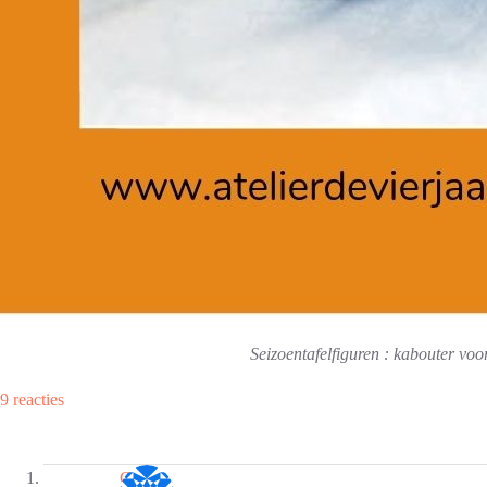
Seizoentafelfiguren : kabouter voo
9 reacties
Grietje