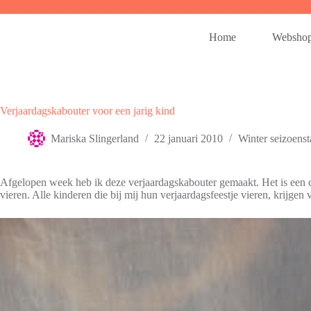
Ga
naar
de
Home
Websho
inhoud
Verjaardagskabouter voor een jarig kind
Mariska Slingerland
22 januari 2010
Winter seizoenst
Afgelopen week heb ik deze verjaardagskabouter gemaakt. Het is een ca
vieren. Alle kinderen die bij mij hun verjaardagsfeestje vieren, krijgen