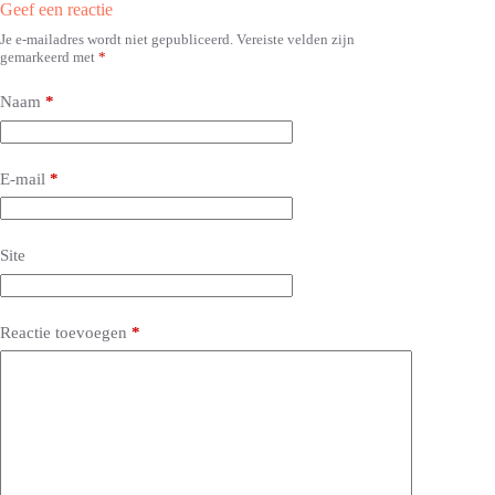
Geef een reactie
Je e-mailadres wordt niet gepubliceerd.
Vereiste velden zijn
A
gemarkeerd met
*
l
t
e
Naam
*
r
n
a
E-mail
*
t
i
v
e
Site
:
Reactie toevoegen
*