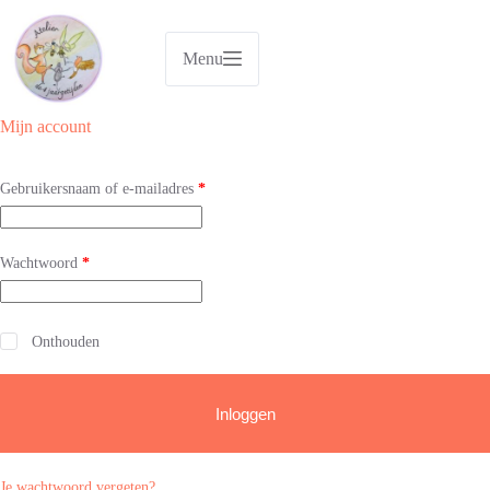
Ga
naar
de
Menu
inhoud
Mijn account
Vereist
Gebruikersnaam of e-mailadres
*
Vereist
Wachtwoord
*
A
Onthouden
l
t
e
Inloggen
r
n
a
t
Je wachtwoord vergeten?