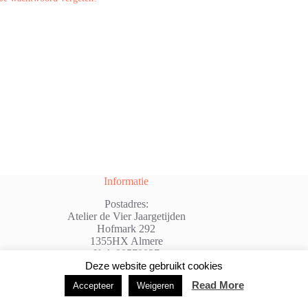
i
v
e
:
Informatie
Postadres:
Atelier de Vier Jaargetijden
Hofmark 292
1355HX Almere
Kvk:98579037
@: info@atelierdevierjaargetijden.nl
Deze website gebruikt cookies
Read More
Accepteer
Weigeren
Copyright © 2026 - WordPress thema door
Creative
Themes