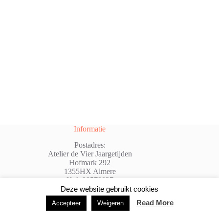
e
r
n
a
t
i
v
e
:
Informatie
Postadres:
Atelier de Vier Jaargetijden
Hofmark 292
1355HX Almere
Kvk:98579037
@: info@atelierdevierjaargetijden.nl
Deze website gebruikt cookies
Read More
Accepteer
Weigeren
Copyright © 2026 - WordPress thema door
Creative
Themes