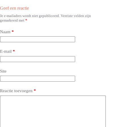
Geef een reactie
Je e-mailadres wordt niet gepubliceerd.
Vereiste velden zijn
A
gemarkeerd met
*
l
t
e
Naam
*
r
n
a
E-mail
*
t
i
v
e
Site
:
Reactie toevoegen
*