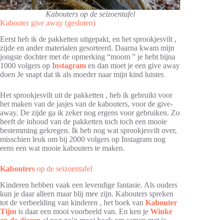
Kabouters op de seizoentafel
Kabouter give away (gesloten)
Eerst heb ik de pakketten uitgepakt, en het sprookjesvilt ,
zijde en ander materialen gesorteerd. Daarna kwam mijn
jongste dochter met de opmerking “moom ” je hebt bijna
1000 volgers op I
nstagram
en dan moet je een give away
doen Je snapt dat ik als moeder naar mijn kind luister.
Het sprookjesvilt uit de pakketten , heb ik gebruikt voor
het maken van de jasjes van de kabouters, voor de give-
away. De zijde ga ik zeker nog ergens voor gebruiken. Zo
heeft de inhoud van de pakketten toch toch een mooie
bestemming gekregen. Ik heb nog wat sprookjesvilt over,
misschien leuk om bij 2000 volgers op Instagram nog
eens een wat mooie kabouters te maken.
Kabouters
op de seizoentafel
Kinderen hebben vaak een levendige fantasie. Als ouders
kun je daar alleen maar blij mee zijn. Kabouters spreken
tot de verbeelding van kinderen , het boek van
Kabouter
Tijm
is daar een mooi voorbeeld van. En ken je
Winke