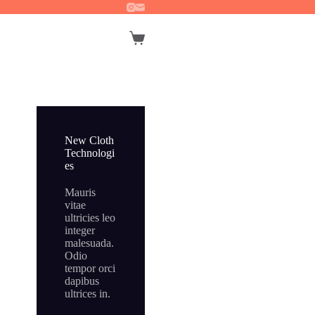
Winkelwagen
New Cloth
Technologi
es
Mauris
vitae
ultricies leo
integer
malesuada.
Odio
tempor orci
dapibus
ultrices in.