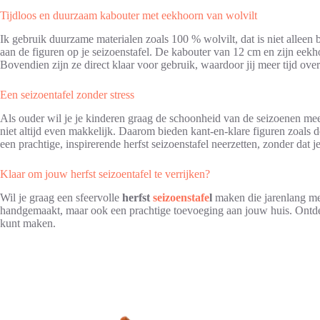
Tijdloos en duurzaam kabouter met eekhoorn van wolvilt
Ik gebruik duurzame materialen zoals 100 % wolvilt, dat is niet alleen b
aan de figuren op je seizoenstafel. De kabouter van 12 cm en zijn eekh
Bovendien zijn ze direct klaar voor gebruik, waardoor jij meer tijd ov
Een seizoentafel zonder stress
Als ouder wil je je kinderen graag de schoonheid van de seizoenen mee
niet altijd even makkelijk. Daarom bieden kant-en-klare figuren zoals 
een prachtige, inspirerende herfst seizoenstafel neerzetten, zonder dat j
Klaar om jouw herfst seizoentafel te verrijken?
Wil je graag een sfeervolle
herfst
seizoenstafe
l
maken die jarenlang me
handgemaakt, maar ook een prachtige toevoeging aan jouw huis. Ontde
kunt maken.