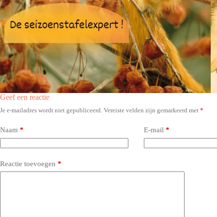
Geef een reactie
Je e-mailadres wordt niet gepubliceerd.
Vereiste velden zijn gemarkeerd met
*
A
l
t
Naam
*
E-mail
*
e
r
n
a
Reactie toevoegen
*
t
i
v
e
: