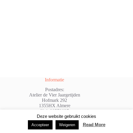
Informatie
Postadres:
Atelier de Vier Jaargetijden
Hofmark 292
1355HX Almere
Kvk:98579037
@: info@atelierdevierjaargetijden.nl
Deze website gebruikt cookies
Read More
Accepteer
Weigeren
Copyright © 2026 - WordPress thema door
Creative
Themes