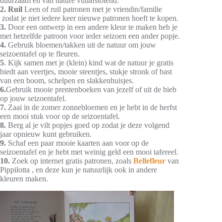
duurzaam en van nature vuilafstotend.
2. Ruil
Leen of ruil patronen met je vriendin/familie
zodat je niet iedere keer nieuwe patronen hoeft te kopen.
3.
Door een ontwerp in een andere kleur te maken heb je
met hetzelfde patroon voor ieder seizoen een ander popje.
4.
Gebruik bloemen/takken uit de natuur om jouw
seizoentafel op te fleuren.
5
. Kijk samen met je (klein) kind wat de natuur je gratis
biedt aan veertjes, mooie steentjes, stukje stronk of bast
van een boom, schelpen en slakkenhuisjes.
6.
Gebruik mooie prentenboeken van jezelf of uit de bieb
op jouw seizoentafel.
7.
Zaai in de zomer zonnebloemen en je hebt in de herfst
een mooi stuk voor op de seizoentafel.
8.
Berg al je vilt popjes goed op zodat je deze volgend
jaar opnieuw kunt gebruiken.
9.
Schaf een paar mooie kaarten aan voor op de
seizoentafel en je hebt met weinig geld een mooi tafereel.
10.
Zoek op internet gratis patronen, zoals
Bellefleur
van
Pippilotta , en deze kun je natuurlijk ook in andere
kleuren maken.