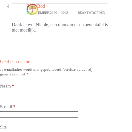
Thea Bod
20 NOVEMBER 2020 – 09:38
BEANTWOORDEN
Dank je wel Nicole, een duurzame seizoenentafel is
niet moeilijk.
Geef een reactie
Je e-mailadres wordt niet gepubliceerd.
Vereiste velden zijn
A
gemarkeerd met
*
l
t
e
Naam
*
r
n
a
E-mail
*
t
i
v
e
Site
: