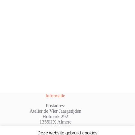
Informatie
Postadres:
Atelier de Vier Jaargetijden
Hofmark 292
1355HX Almere
Kvk:98579037
@: info@atelierdevierjaargetijden.nl
Deze website gebruikt cookies