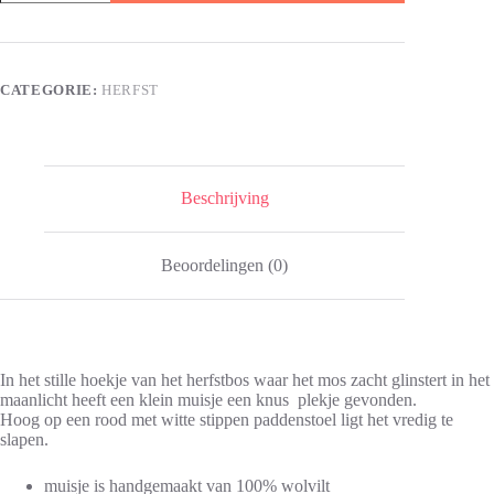
op
A
een
l
paddenstoel
t
aantal
e
CATEGORIE:
HERFST
r
n
a
t
i
v
Beschrijving
e
:
Beoordelingen (0)
In het stille hoekje van het herfstbos waar het mos zacht glinstert in het
maanlicht heeft een klein muisje een knus plekje gevonden.
Hoog op een rood met witte stippen paddenstoel ligt het vredig te
slapen.
muisje is handgemaakt van 100% wolvilt