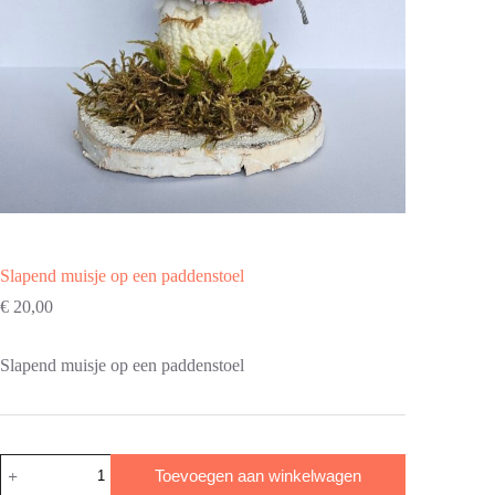
Slapend muisje op een paddenstoel
€
20,00
Slapend muisje op een paddenstoel
Slapend
Toevoegen aan winkelwagen
muisje