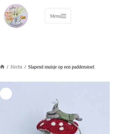
Ga
naar
de
Menu
inhoud
/
Herfst
/
Slapend muisje op een paddenstoel
Home