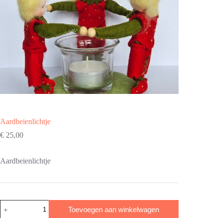
Aardbeienlichtje
€
25,00
Aardbeienlichtje
Aardbeienlichtje
Toevoegen aan winkelwagen
aantal