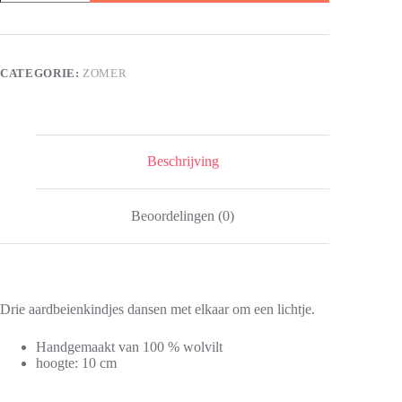
A
l
t
e
CATEGORIE:
ZOMER
r
n
a
t
i
v
Beschrijving
e
:
Beoordelingen (0)
Drie aardbeienkindjes dansen met elkaar om een lichtje.
Handgemaakt van 100 % wolvilt
hoogte: 10 cm