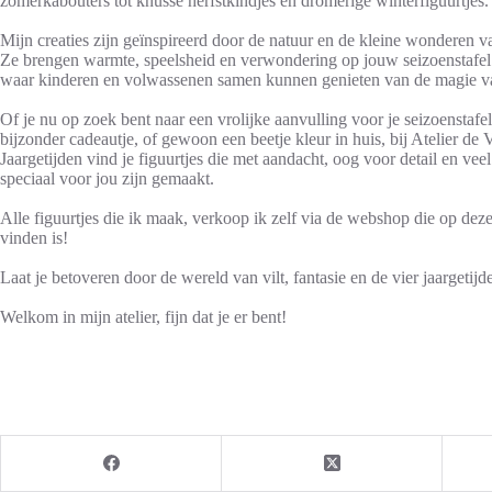
zomerkabouters tot knusse herfstkindjes en dromerige winterfiguurtjes.
Mijn creaties zijn geïnspireerd door de natuur en de kleine wonderen v
Ze brengen warmte, speelsheid en verwondering op jouw seizoenstafel
waar kinderen en volwassenen samen kunnen genieten van de magie van
Of je nu op zoek bent naar een vrolijke aanvulling voor je seizoenstafel
bijzonder cadeautje, of gewoon een beetje kleur in huis, bij Atelier de 
Jaargetijden vind je figuurtjes die met aandacht, oog voor detail en veel
speciaal voor jou zijn gemaakt.
Alle figuurtjes die ik maak, verkoop ik zelf via de webshop die op deze
vinden is!
Laat je betoveren door de wereld van vilt, fantasie en de vier jaargetijd
Welkom in mijn atelier, fijn dat je er bent!