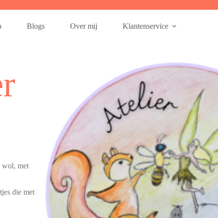
p
Blogs
Over mij
Klantenservice
er
n wol, met
tjes die met